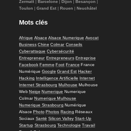
Zermatt
|
Barcelone
|
Dijon
|
Besançon
|
Toulon
|
Grand Est
|
Rouen
|
Neuchâtel
Mots clés
Afrique
Alsace
Alsace Numerique
Avocat
Business
Chine
Colmar
Conseils
Cyberattaque
Cybersécurité
Entrepreneur
Entrepreneurs
Entreprise
Facebook
Femme
Foot
France
France
Numérique
Google
Grand Est
Hacker
Hacking
Intelligence Artificielle
Internet
Internet Strasbourg
Mulhouse
Mulhouse
Web
Neige
Numerique
Numerique
Colmar
Numerique Mulhouse
Numerique Strasbourg
Numérique
Alsace
Photo
Photos
Racing
Réseaux
Sociaux
Santé
Silicon Valley
Start-Up
Startup
Strasbourg
Technologie
Travail