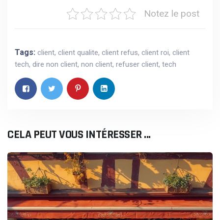
Notez le post
Tags:
client
,
client qualite
,
client refus
,
client roi
,
client
tech
,
dire non client
,
non client
,
refuser client
,
tech
CELA PEUT VOUS INTÉRESSER ...