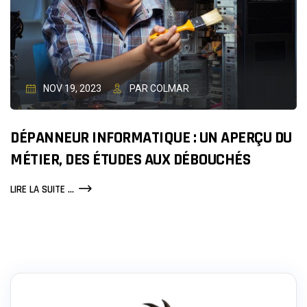
EN
ALSACE
NOV 19, 2023
PAR COLMAR
DÉPANNEUR INFORMATIQUE : UN APERÇU DU
MÉTIER, DES ÉTUDES AUX DÉBOUCHÉS
DÉPANNEUR
LIRE LA SUITE ...
INFORMATIQUE
:
UN
APERÇU
DU
MÉTIER,
DES
ÉTUDES
AUX