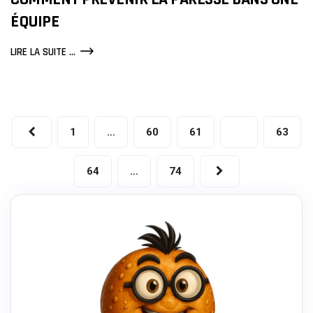
ÉQUIPE
PROCRASTINATION
LIRE LA SUITE ...
EN
ENTREPRISE
:
COMMENT
PRÉVENIR
LA
1
…
60
61
62
63
PARESSE
DANS
UNE
64
…
74
ÉQUIPE