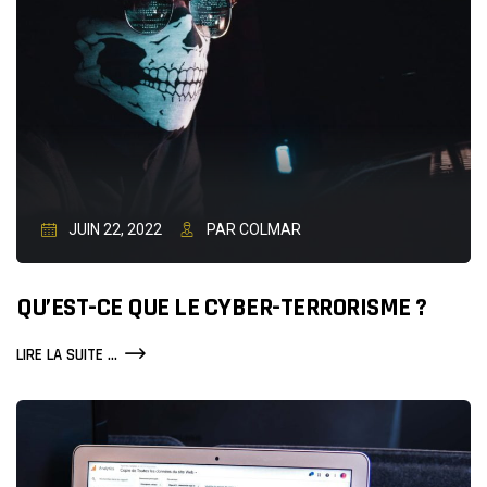
JUIN 22, 2022
PAR COLMAR
QU’EST-CE QUE LE CYBER-TERRORISME ?
QU’EST-
LIRE LA SUITE ...
CE
QUE
LE
CYBER-
TERRORISME
?