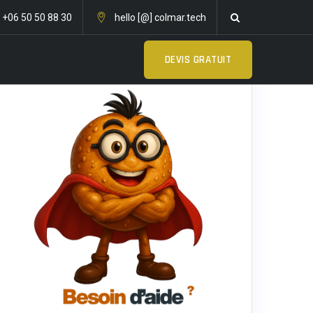
: +06 50 50 88 30
hello [@] colmar.tech
DEVIS GRATUIT