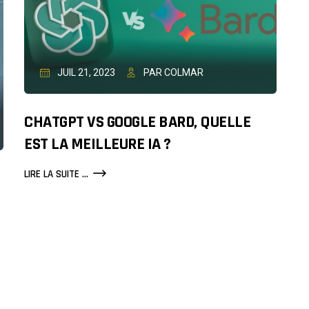
JUIL 21, 2023
PAR COLMAR
CHATGPT VS GOOGLE BARD, QUELLE
EST LA MEILLEURE IA ?
CHATGPT
LIRE LA SUITE ...
VS
GOOGLE
BARD,
QUELLE
EST
LA
MEILLEURE
IA
?