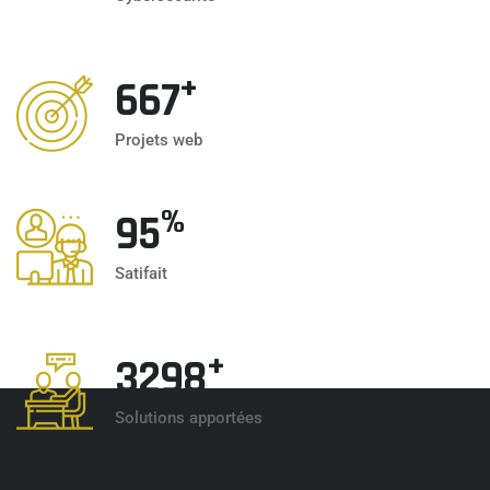
+
667
Projets web
%
100
Satifait
+
3400
Solutions apportées