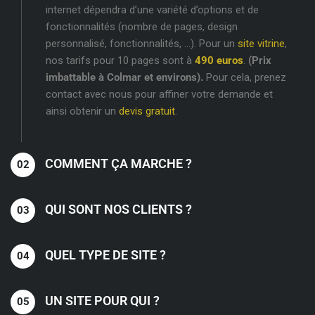
internet dépendra d’une variété d’options et de
fonctionnalités (nombre de pages, design
personnalisé, fonctionnalités, …). Pour un
site vitrine
,
nos tarifs pour 10 pages sont à
490 euros
.
(Prix
imbattable à Colmar et environs).
Pour cela, prenez
contact avec nous pour affiner votre demande et
ainsi obtenir un
devis gratuit
.
COMMENT ÇA MARCHE ?
QUI SONT NOS CLIENTS ?
QUEL TYPE DE SITE ?
UN SITE POUR QUI ?