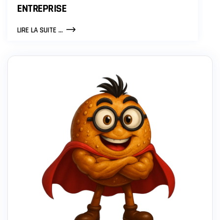
ENTREPRISE
GUIDE
LIRE LA SUITE ...
DU
GROWTH
HACKING
POUR
BOOSTER
LA
CROISSANCE
DE
VOTRE
ENTREPRISE