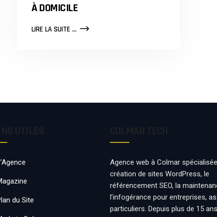
À DOMICILE
LES
LIRE LA SUITE ...
AVANTAGES
ET
LES
INCONVÉNIENTS
DE
TRAVAILLER
À
DOMICILE
ENS UTILES
COLMAR TECH
L’Agence
Agence web à Colmar spécialisée
création de sites WordPress, le
Magazine
référencement SEO, la maintenan
l’infogérance pour entreprises, a
lan du Site
particuliers. Depuis plus de 15 an