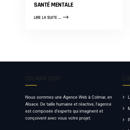
SANTÉ MENTALE
LES
LIRE LA SUITE ...
BIENFAITS
DE
LA
MUSIQUE
SOUL
SUR
LE
MORAL
ET
LA
COLMAR TECH
LI
SANTÉ
MENTALE
Nous sommes une Agence Web à Colmar, en
Alsace. De taille humaine et réactive, l’agence
est composée d’experts qui imaginent et
conçoivent avec vous votre projet.
P