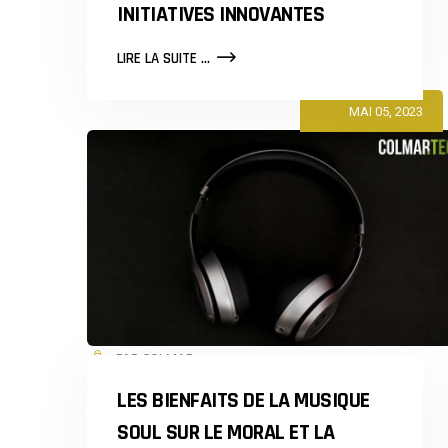
INITIATIVES INNOVANTES
COMMENT
LIRE LA SUITE ...
COLMAR
PEUT
MAI 05, 2023
AMÉLIORER
LE
QUOTIDIEN
DE
SES
HABITANTS
GRÂCE
À
DES
INITIATIVES
INNOVANTES
PAR COLMAR
LES BIENFAITS DE LA MUSIQUE
SOUL SUR LE MORAL ET LA