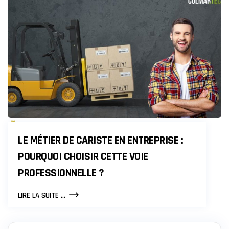
APERÇU
DU
MÉTIER,
DES
ÉTUDES
AUX
DÉBOUCHÉS
PAR COLMAR
LE MÉTIER DE CARISTE EN ENTREPRISE :
POURQUOI CHOISIR CETTE VOIE
PROFESSIONNELLE ?
LE
LIRE LA SUITE ...
MÉTIER
DE
CARISTE