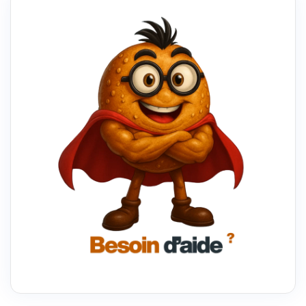
EN
ENTREPRISE
:
POURQUOI
CHOISIR
CETTE
VOIE
PROFESSIONNELLE
?