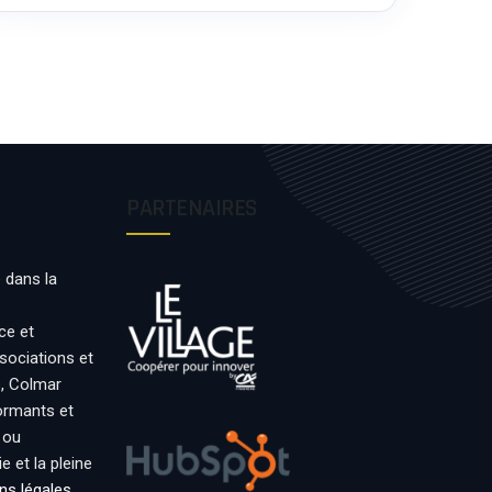
PARTENAIRES
 dans la
ce et
ssociations et
s, Colmar
formants et
 ou
 et la pleine
ns légales
.