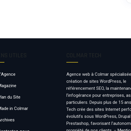
ENS UTILES
COLMAR TECH
L’Agence
Agence web à Colmar spécialisée
création de sites WordPress, le
Magazine
référencement SEO, la maintenan
l’infogérance pour entreprises, a
lan du Site
particuliers. Depuis plus de 15 an
Made in Colmar
Tech crée des sites Internet per
évolutifs sous WordPress, Drupal
Archives
Prestashop, favorisant l’autonomie
propriété de nos clients. –
Mentio