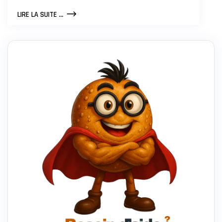
COWORKING
LIRE LA SUITE ...
À
COLMAR
:
QUELS
SONT
LES
AVANTAGES
ET
INCONVÉNIENTS
?