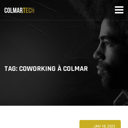
Skip
to
content
TAG: COWORKING À COLMAR
JAN 18, 2023