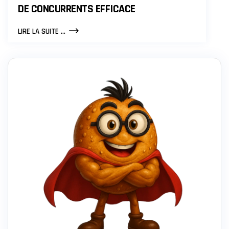
DE CONCURRENTS EFFICACE
DEVENIR
LIRE LA SUITE ...
UN
LEADER
SUR
LE
MARCHÉ
GRÂCE
À
UNE
STRATÉGIE
D’ABSORPTION
DE
CONCURRENTS
EFFICACE