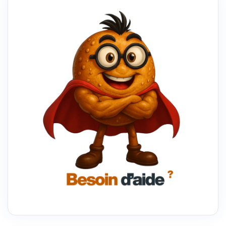
2024
POUR
LA
CRÉATION
DE
SON
SITE
?