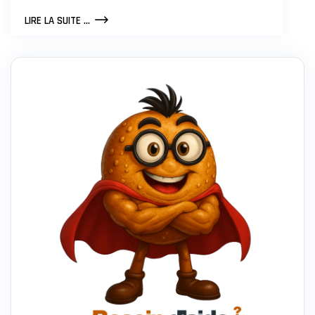
LES
LIRE LA SUITE ...
MEILLEURES
PRATIQUES
POUR
DIRIGER
UNE
ÉQUIPE
À
DISTANCE