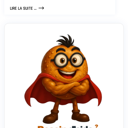
COMMENT
LIRE LA SUITE ...
DÉCORER
SON
BUREAU
D’ENTREPRISE
?