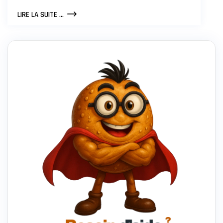
CAMPING
LIRE LA SUITE ...
AU
MAROC
:
GUIDE
COMPLET
POUR
LES
AMATEURS
DE
PLEIN
AIR