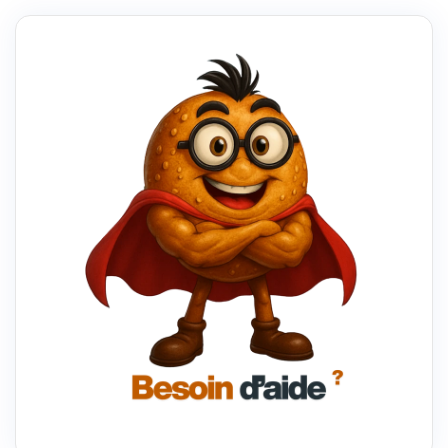
MEILLEUR
SYSTÈME
DE
GÉOLOCALISATION
POUR
VOS
BESOINS
DE
VOYAGE
:
GUIDE
COMPLET