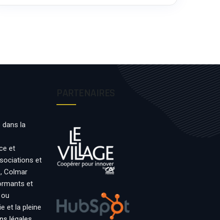
PARTENAIRES
 dans la
ce et
ssociations et
s, Colmar
formants et
 ou
 et la pleine
ns légales
.