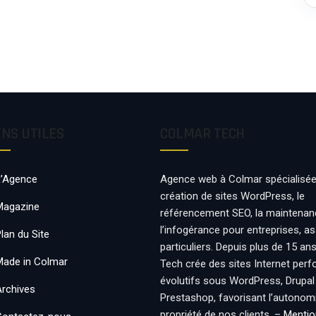
ENS UTILES
COLMAR TECH
L’Agence
Agence web à Colmar spécialisée
création de sites WordPress, le
Magazine
référencement SEO, la maintenan
l’infogérance pour entreprises, a
lan du Site
particuliers. Depuis plus de 15 an
Made in Colmar
Tech crée des sites Internet per
évolutifs sous WordPress, Drupal
Archives
Prestashop, favorisant l’autonomie
propriété de nos clients. –
Mentio