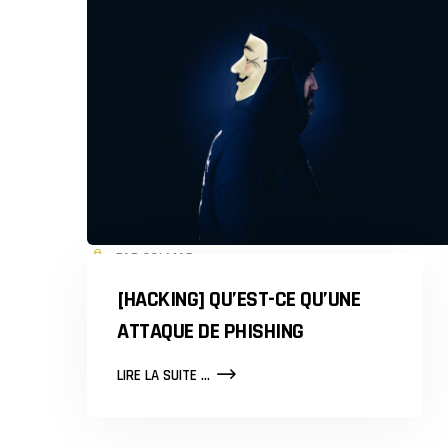
PAR COLMAR
[HACKING] QU’EST-CE QU’UNE
ATTAQUE DE PHISHING
[HACKING]
LIRE LA SUITE ...
QU’EST-
CE
QU’UNE