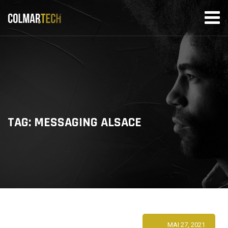
Skip
to
content
TAG: MESSAGING ALSACE
MAI 27, 2021