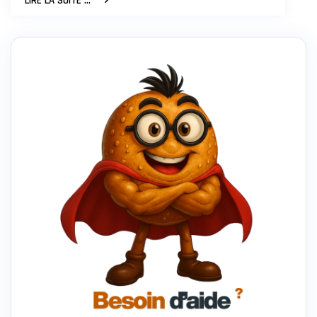
LIRE LA SUITE ...
ACCÉLÉRER
LA
VITESSE
DE
CHARGEMENT
DE
VOTRE
SITE
WEB
MOBILE