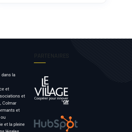
PARTENAIRES
 dans la
ce et
ssociations et
s, Colmar
formants et
 ou
 et la pleine
ns légales
.