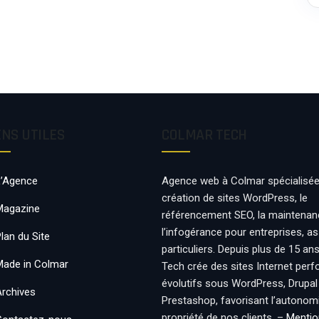
ENS UTILES
COLMAR TECH
L’Agence
Agence web à Colmar spécialisée
création de sites WordPress, le
Magazine
référencement SEO, la maintenan
l’infogérance pour entreprises, a
lan du Site
particuliers. Depuis plus de 15 an
Made in Colmar
Tech crée des sites Internet per
évolutifs sous WordPress, Drupal
Archives
Prestashop, favorisant l’autonomie
propriété de nos clients. –
Mentio