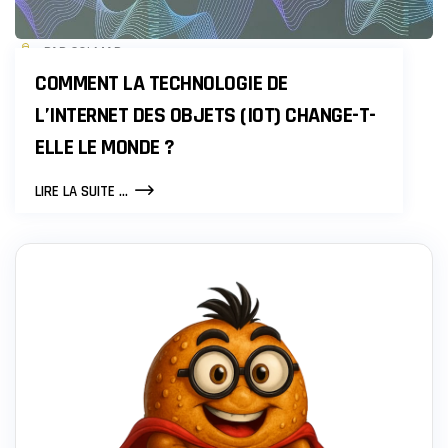
PAR COLMAR
COMMENT LA TECHNOLOGIE DE
L’INTERNET DES OBJETS (IOT) CHANGE-T-
ELLE LE MONDE ?
COMMENT
LIRE LA SUITE ...
LA
TECHNOLOGIE
DE
L’INTERNET
DES
OBJETS
(IOT)
CHANGE-
T-
ELLE
LE
MONDE
?