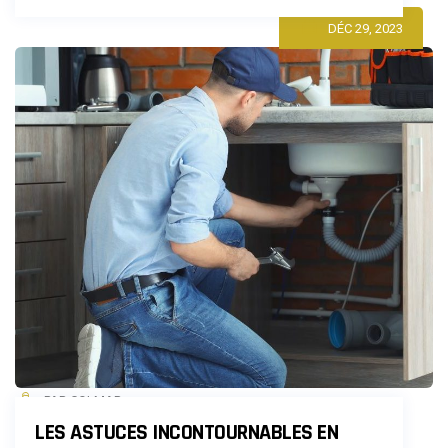
RÉSEAU
DÉC 29, 2023
WIFI
ENTREPRISE
:
UN
LEVIER
DE
CROISSANCE
ET
D’INNOVATION
PAR COLMAR
LES ASTUCES INCONTOURNABLES EN