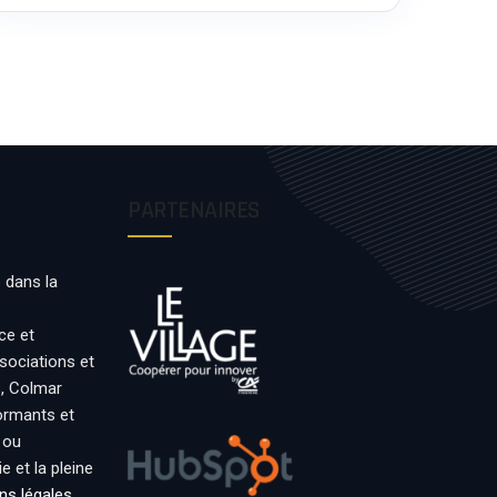
PARTENAIRES
 dans la
ce et
ssociations et
s, Colmar
formants et
 ou
 et la pleine
ns légales
.