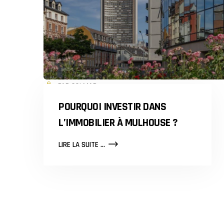
PAR COLMAR
POURQUOI INVESTIR DANS
L’IMMOBILIER À MULHOUSE ?
POURQUOI
LIRE LA SUITE ...
INVESTIR
DANS
L’IMMOBILIER
À
MULHOUSE
?