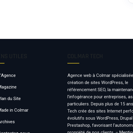
ENS UTILES
COLMAR TECH
L’Agence
Agence web à Colmar spécialisée
création de sites WordPress, le
Magazine
référencement SEO, la maintenan
l’infogérance pour entreprises, a
lan du Site
particuliers. Depuis plus de 15 an
Made in Colmar
Tech crée des sites Internet per
évolutifs sous WordPress, Drupal
Archives
Prestashop, favorisant l’autonomie
propriété de nos clients. –
Mentio