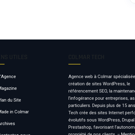
ENS UTILES
COLMAR TECH
L’Agence
Agence web à Colmar spécialisée
création de sites WordPress, le
Magazine
référencement SEO, la maintenan
l’infogérance pour entreprises, a
lan du Site
particuliers. Depuis plus de 15 an
Made in Colmar
Tech crée des sites Internet per
évolutifs sous WordPress, Drupal
Archives
Prestashop, favorisant l’autonomie
propriété de nos clients. –
Mentio