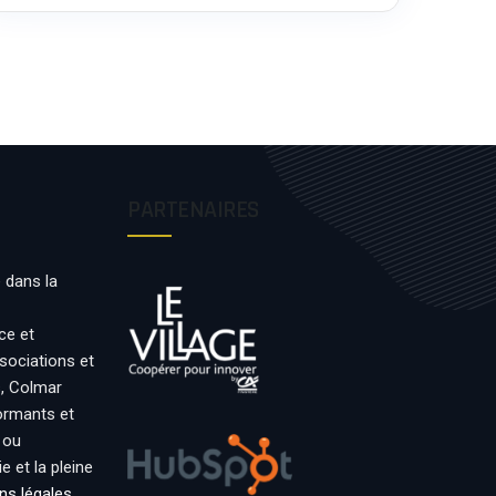
PARTENAIRES
 dans la
ce et
ssociations et
s, Colmar
formants et
 ou
 et la pleine
ns légales
.