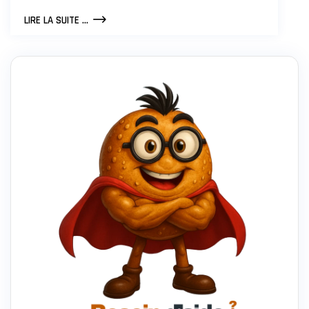
COMMENT
LIRE LA SUITE ...
CHOISIR
ET
COLLABORER
AVEC
UNE
AGENCE
WEB
?