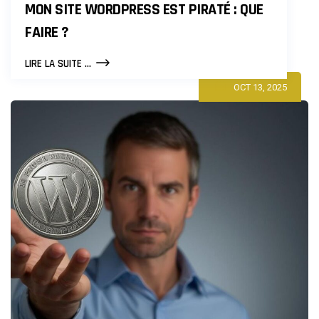
MON SITE WORDPRESS EST PIRATÉ : QUE
FAIRE ?
MON
LIRE LA SUITE ...
SITE
OCT 13, 2025
WORDPRESS
EST
PIRATÉ
:
QUE
FAIRE
?