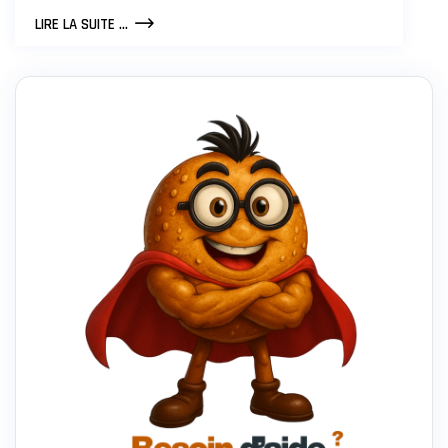
QUE
LIRE LA SUITE ...
SE
PASSERA-
T-
IL
QUAND
L’IA
NOUS
AURA
REMPLACÉ
?