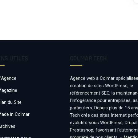
ENS UTILES
COLMAR TECH
L’Agence
Agence web à Colmar spécialisée
création de sites WordPress, le
Magazine
référencement SEO, la maintenan
l’infogérance pour entreprises, a
lan du Site
particuliers. Depuis plus de 15 an
Made in Colmar
Tech crée des sites Internet per
évolutifs sous WordPress, Drupal
Archives
Prestashop, favorisant l’autonomie
propriété de nos clients. –
Mentio