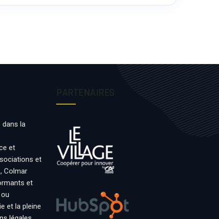
PARTENAIRES
 dans la
ce et
ssociations et
s, Colmar
formants et
 ou
 et la pleine
ns légales
.