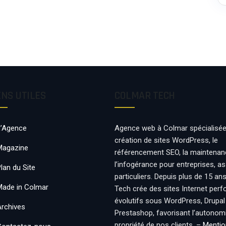
ENS UTILES
COLMAR TECH
L’Agence
Agence web à Colmar spécialisée
création de sites WordPress, le
Magazine
référencement SEO, la maintenan
l’infogérance pour entreprises, a
lan du Site
particuliers. Depuis plus de 15 an
Made in Colmar
Tech crée des sites Internet per
évolutifs sous WordPress, Drupal
Archives
Prestashop, favorisant l’autonomie
propriété de nos clients. –
Mentio