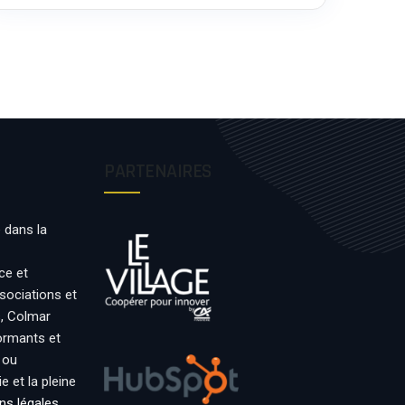
PARTENAIRES
 dans la
ce et
ssociations et
s, Colmar
formants et
 ou
 et la pleine
ns légales
.