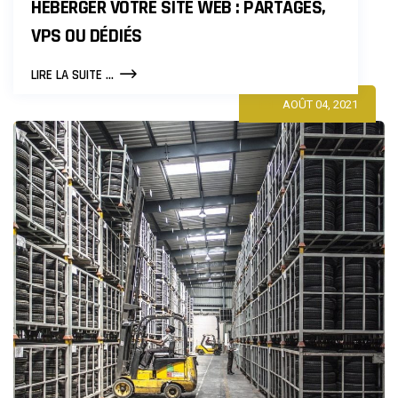
HÉBERGER VOTRE SITE WEB : PARTAGÉS,
VPS OU DÉDIÉS
COMPARAISON
LIRE LA SUITE ...
DES
AOÛT 04, 2021
SERVEURS
POUR
HÉBERGER
VOTRE
SITE
WEB
:
PARTAGÉS,
VPS
OU
DÉDIÉS