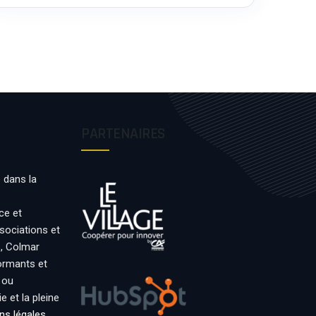
PARTENAIRES
 dans la
ce et
ssociations et
s, Colmar
formants et
 ou
 et la pleine
ns légales
.