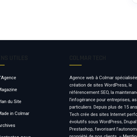
ENS UTILES
COLMAR TECH
L’Agence
Agence web à Colmar spécialisée
création de sites WordPress, le
Magazine
référencement SEO, la maintenan
l’infogérance pour entreprises, a
lan du Site
particuliers. Depuis plus de 15 an
Made in Colmar
Tech crée des sites Internet per
évolutifs sous WordPress, Drupal
Archives
Prestashop, favorisant l’autonomie
propriété de nos clients. –
Mentio