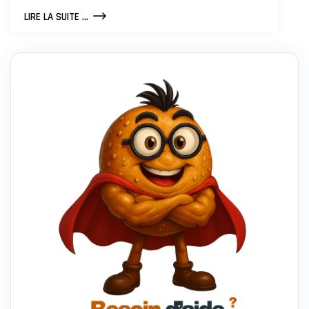
L’IA
LIRE LA SUITE ...
POURRA-
T-
ELLE
GUÉRIR
TOUTES
LES
MALADIES
?