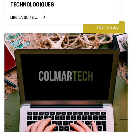
TECHNOLOGIQUES
RÉVOLUTION
LIRE LA SUITE ...
NUMÉRIQUE
FÉV 16, 2023
À
COLMAR
:
LES
TENDANCES
POUR
LES
STARTUPS
TECHNOLOGIQUES