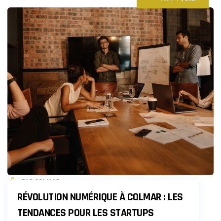
PASSERA-
T-
IL
QUAND
L’IA
NOUS
AURA
REMPLACÉ
?
PAR COLMAR
RÉVOLUTION NUMÉRIQUE À COLMAR : LES
TENDANCES POUR LES STARTUPS