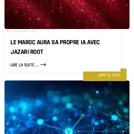
PAR COLMAR
LE MAROC AURA SA PROPRE IA AVEC
JAZARI ROOT
LE
LIRE LA SUITE ...
MAROC
JAN 12, 2026
AURA
SA
PROPRE
IA
AVEC
JAZARI
ROOT