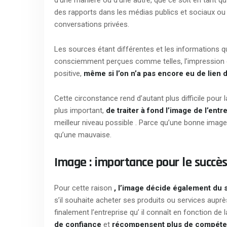
d’une manière ou d’une autre, que ce soit en tant q
des rapports dans les médias publics et sociaux ou 
conversations privées.
Les sources étant différentes et les informations qu
consciemment perçues comme telles, l’impression g
positive,
même si l’on n’a pas encore eu de lien d
Cette circonstance rend d’autant plus difficile pour
plus important,
de traiter à fond l’image de l’entr
meilleur niveau possible . Parce qu’une bonne image 
qu’une mauvaise.
Image : importance pour le succè
Pour cette raison
, l’image décide également du 
s’il souhaite acheter ses produits ou services auprès
finalement l’entreprise qu’ il connaît en fonction de
de
confiance
et
récompensent plus de compét