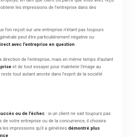
u’employé, en tant que client ou parce que vous avez reçu
obtenir les impressions de l’entreprise dans des
e l’on reçoit sur une entreprise n’étant pas toujours
énérale peut être particulièrement négative ou
irect avec l’entreprise en question
.
 la direction de l’entreprise, mais en même temps d’autant
eprise
et de tout essayer pour maintenir l’image au
reste tout autant ancrée dans l’esprit de la société
s
succès ou de l’échec
: si un client ne sait toujours pas
 de votre entreprise ou de la concurrence, il choisira
 la les impressions qu’il a générées
démontré plus
ence
.