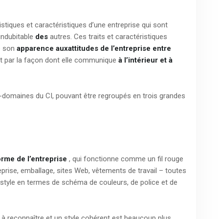
istiques et caractéristiques d’une entreprise qui sont
indubitable
des
autres. Ces traits et caractéristiques
e son
apparence aux
attitudes de l’entreprise entre
nt par la façon dont elle communique
à l’intérieur et à
-domaines du CI, pouvant être regroupés en trois grandes
rme de l’entreprise
, qui fonctionne comme un fil rouge
eprise, emballage, sites Web, vêtements de travail – toutes
tyle en termes de schéma de couleurs, de police et de
le à reconnaître et un style cohérent est beaucoup plus