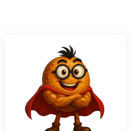
RÉSEAUX
SOCIAUX
INCONTOURNABLES
POUR
LES
ENTREPRISES
LOCALES