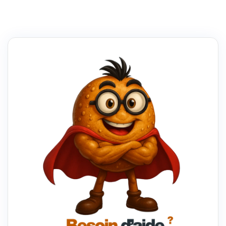
SITE
WEB
POUR
VOTRE
PETITE
ENTREPRISE
:
GUIDE
COMPLET