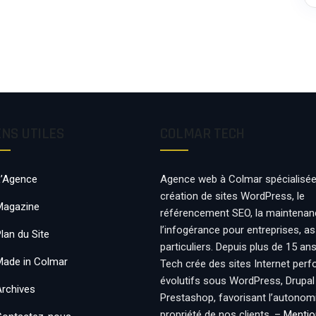
ENS UTILES
COLMAR TECH
L’Agence
Agence web à Colmar spécialisée
création de sites WordPress, le
Magazine
référencement SEO, la maintenan
l’infogérance pour entreprises, a
lan du Site
particuliers. Depuis plus de 15 an
Made in Colmar
Tech crée des sites Internet per
évolutifs sous WordPress, Drupal
Archives
Prestashop, favorisant l’autonomie
propriété de nos clients. –
Mentio