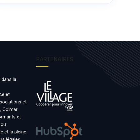
PARTENAIRES
 dans la
ce et
ssociations et
s, Colmar
formants et
 ou
 et la pleine
ns légales
.