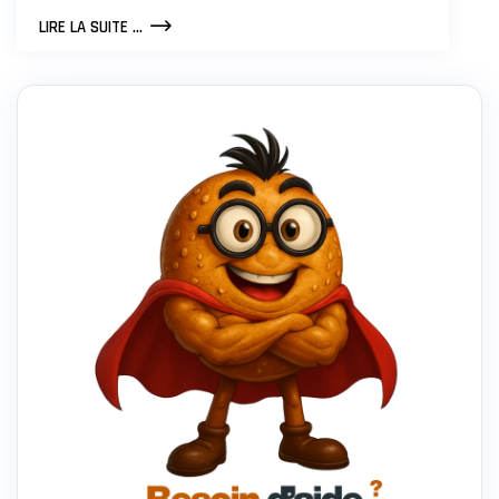
AMAZON
LIRE LA SUITE ...
VA
LICENCIER
600K
TRAVAILLEURS
À
CAUSE
DE
L’IA