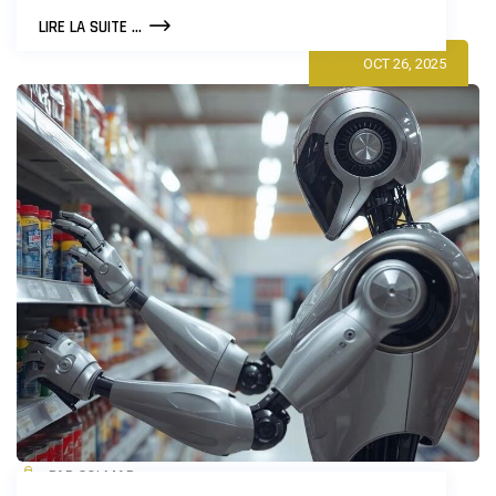
ROBOTS
LIRE LA SUITE ...
ET
OCT 26, 2025
ASSISTANTS
NUMÉRIQUES
POUR
ENTREPRISES
LOCALES
PAR COLMAR