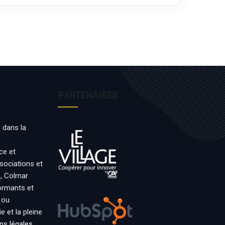
PARTENAIRES
 dans la
ce et
ssociations et
s, Colmar
formants et
 ou
 et la pleine
ns légales
.