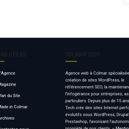
ENS UTILES
COLMAR TECH
L’Agence
Agence web à Colmar spécialisée
création de sites WordPress, le
Magazine
référencement SEO, la maintenan
l’infogérance pour entreprises, a
lan du Site
particuliers. Depuis plus de 15 an
Made in Colmar
Tech crée des sites Internet per
évolutifs sous WordPress, Drupal
Archives
Prestashop, favorisant l’autonomie
propriété de nos clients. –
Mentio