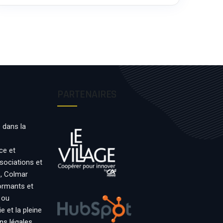
PARTENAIRES
 dans la
ce et
ssociations et
s, Colmar
formants et
 ou
 et la pleine
ns légales
.