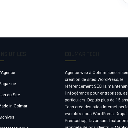
ENS UTILES
COLMAR TECH
L’Agence
Agence web à Colmar spécialisée
création de sites WordPress, le
Magazine
référencement SEO, la maintenan
l’infogérance pour entreprises, a
lan du Site
particuliers. Depuis plus de 15 an
Made in Colmar
Tech crée des sites Internet per
évolutifs sous WordPress, Drupal
Archives
Prestashop, favorisant l’autonomie
propriété de nos clients. –
Mentio