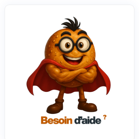
UN
THÈME
WORDPRESS
POUR
LE
RENDRE
UNIQUE
À
VOTRE
ENTREPRISE
?