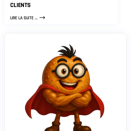
CLIENTS
LE
LIRE LA SUITE ...
MARKETING
EXPÉRIENTIEL
:
UNE
STRATÉGIE
CLÉ
POUR
FIDÉLISER
LES
CLIENTS