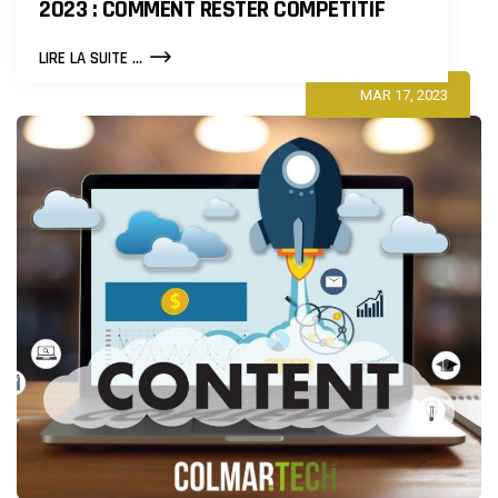
2023 : COMMENT RESTER COMPÉTITIF
TENDANCES
LIRE LA SUITE ...
DE
MAR 17, 2023
MARKETING
DIGITAL
EN
2023
:
COMMENT
RESTER
COMPÉTITIF