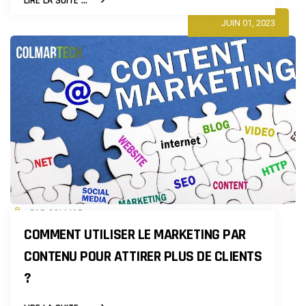
LIRE LA SUITE ...
TENDANCES
JUIN 01, 2023
DU
MARKETING
NUMÉRIQUE
À
SUIVRE
EN
2023
PAR COLMAR
COMMENT UTILISER LE MARKETING PAR
CONTENU POUR ATTIRER PLUS DE CLIENTS
?