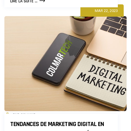
COMMENT
LIRE LA SUITE ...
UTILISER
MAR 22, 2023
LE
MARKETING
PAR
CONTENU
POUR
ATTIRER
PLUS
DE
CLIENTS
?
PAR COLMAR
TENDANCES DE MARKETING DIGITAL EN