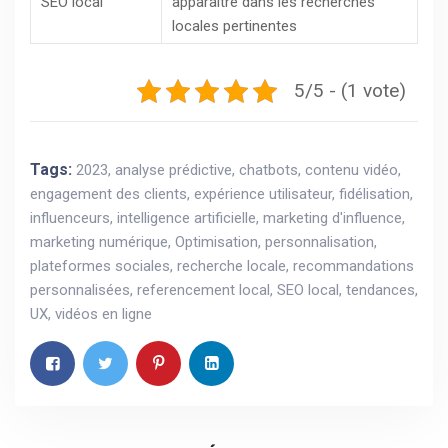
SEO local
apparaître dans les recherches
locales pertinentes
5/5 - (1 vote)
Tags:
2023
,
analyse prédictive
,
chatbots
,
contenu vidéo
,
engagement des clients
,
expérience utilisateur
,
fidélisation
,
influenceurs
,
intelligence artificielle
,
marketing d'influence
,
marketing numérique
,
Optimisation
,
personnalisation
,
plateformes sociales
,
recherche locale
,
recommandations
personnalisées
,
referencement local
,
SEO local
,
tendances
,
UX
,
vidéos en ligne