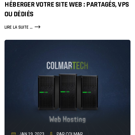
HÉBERGER VOTRE SITE WEB : PARTAGÉS, VPS
OU DÉDIÉS
COMPARAISON
LIRE LA SUITE ...
DES
SERVEURS
POUR
HÉBERGER
VOTRE
SITE
WEB
:
PARTAGÉS,
VPS
OU
DÉDIÉS
JAN 19, 2023
PAR COLMAR