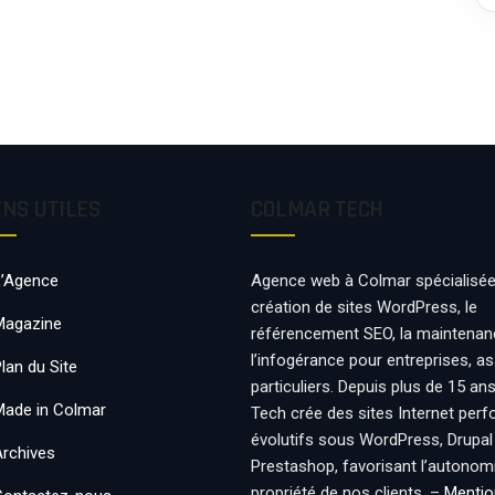
ENS UTILES
COLMAR TECH
L’Agence
Agence web à Colmar spécialisée
création de sites WordPress, le
Magazine
référencement SEO, la maintenan
l’infogérance pour entreprises, a
lan du Site
particuliers. Depuis plus de 15 an
Made in Colmar
Tech crée des sites Internet per
évolutifs sous WordPress, Drupal
Archives
Prestashop, favorisant l’autonomie
propriété de nos clients. –
Mentio