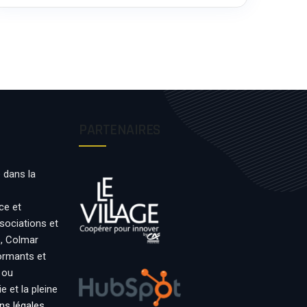
PARTENAIRES
 dans la
ce et
ssociations et
s, Colmar
formants et
 ou
 et la pleine
ns légales
.