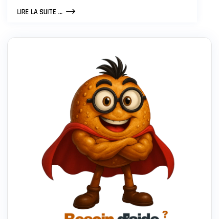
CODE
LIRE LA SUITE ...
DE
RÉDUCTION
INSTA360
X5
:
CAMÉRA
360°
NOUVELLE
GÉNÉRATION