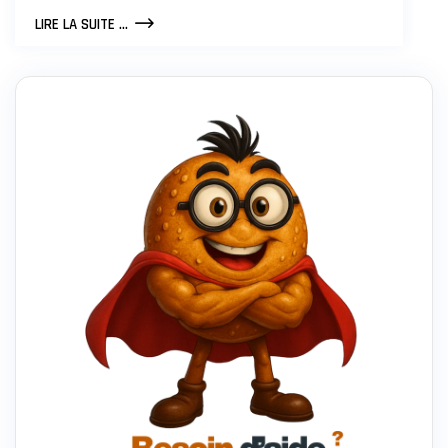
KIMI
LIRE LA SUITE ...
K2
VIENT
DE
BOULEVERSER
TOUTE
L’INDUSTRIE
DE
L’IA
!