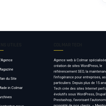
ENS UTILES
COLMAR TECH
L’Agence
Agence web à Colmar spécialisée
création de sites WordPress, le
Magazine
référencement SEO, la maintenan
l’infogérance pour entreprises, a
lan du Site
particuliers. Depuis plus de 15 an
Made in Colmar
Tech crée des sites Internet per
évolutifs sous WordPress, Drupal
Archives
Prestashop, favorisant l’autonomie
propriété de nos clients. –
Mentio