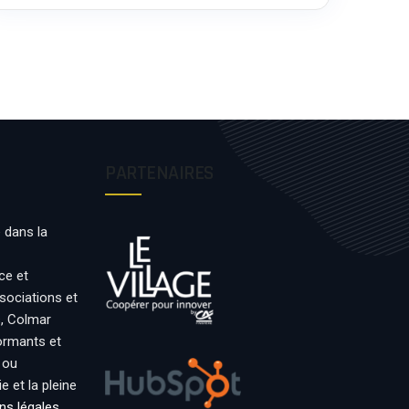
PARTENAIRES
 dans la
ce et
ssociations et
s, Colmar
formants et
 ou
 et la pleine
ns légales
.