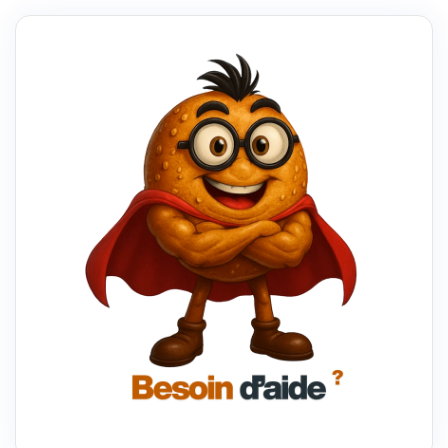
UN
THÈME
WORDPRESS
POUR
LE
RENDRE
UNIQUE
À
VOTRE
ENTREPRISE
?