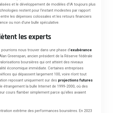
lisées et le développement de modèles d’IA toujours plus
chnologies restent pour l’instant modestes par rapport
entre les dépenses colossales et les retours financiers
tence ou non d’une bulle spéculative.
iètent les experts
s pourrions nous trouver dans une phase d’
exubérance
’Alan Greenspan, ancien président de la Réserve fédérale
valorisations boursières qui ont atteint des niveaux
alité économique immédiate. Certaines entreprises
néfices qui dépassent largement 100, voire n’ont tout
sation reposant uniquement sur des
projections futures
le étrangement la bulle Internet de 1999-2000, où des
ur cours flamber simplement parce qu’elles avaient
ntration extrême des performances boursières. En 2023